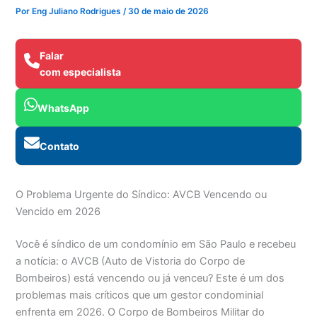
Por
Eng Juliano Rodrigues
/
30 de maio de 2026
Falar
com especialista
WhatsApp
Contato
O Problema Urgente do Síndico: AVCB Vencendo ou
Vencido em 2026
Você é síndico de um condomínio em São Paulo e recebeu
a notícia: o AVCB (Auto de Vistoria do Corpo de
Bombeiros) está vencendo ou já venceu? Este é um dos
problemas mais críticos que um gestor condominial
enfrenta em 2026. O Corpo de Bombeiros Militar do