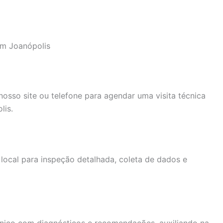
em Joanópolis
nosso site ou telefone para agendar uma visita técnica
lis.
 local para inspeção detalhada, coleta de dados e
cnico com diagnósticos e recomendações, auxiliando na