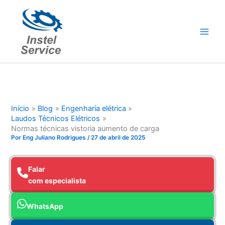
Ir
para
o
conteúdo
Início
Blog
Engenharia elétrica
Laudos Técnicos Elétricos
Normas técnicas vistoria aumento de carga
Por
Eng Juliano Rodrigues
/
27 de abril de 2025
Falar
com especialista
WhatsApp