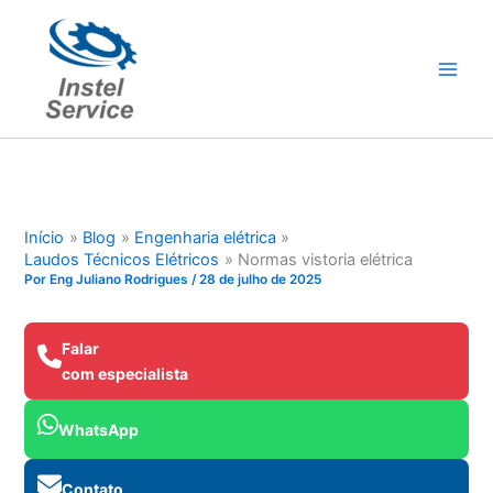
Ir
para
o
conteúdo
Início
Blog
Engenharia elétrica
Laudos Técnicos Elétricos
Normas vistoria elétrica
Por
Eng Juliano Rodrigues
/
28 de julho de 2025
Falar
com especialista
WhatsApp
Contato