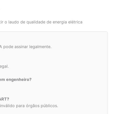
o
r o laudo de qualidade de energia elétrica
A pode assinar legalmente.
egal.
sem engenheiro?
 ART?
nválido para órgãos públicos.