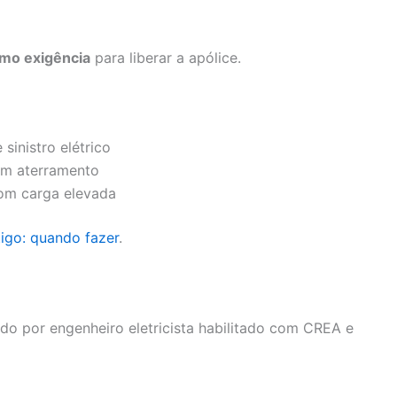
omo exigência
para liberar a apólice.
sinistro elétrico
em aterramento
com carga elevada
tigo: quando fazer
.
ido por engenheiro eletricista habilitado com CREA e