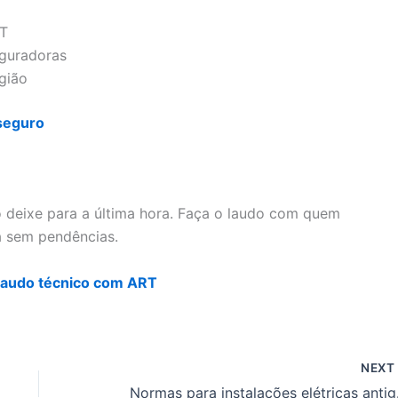
RT
eguradoras
gião
 seguro
o deixe para a última hora. Faça o laudo com quem
a sem pendências.
u laudo técnico com ART
NEX
Normas