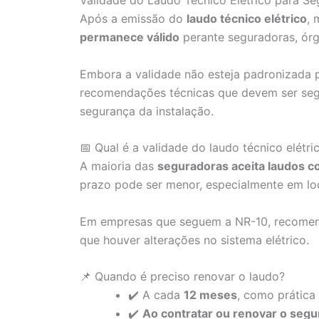
Validade do Laudo Técnico Elétrico para S
Após a emissão do
laudo técnico elétrico
, 
permanece válido
perante seguradoras, órgã
Embora a validade não esteja padronizada p
recomendações técnicas que devem ser seg
segurança da instalação.
📅 Qual é a validade do laudo técnico elétri
A maioria das
seguradoras aceita laudos 
prazo pode ser menor, especialmente em loc
Em empresas que seguem a NR-10, recomend
que houver alterações no sistema elétrico.
📌 Quando é preciso renovar o laudo?
✔️ A cada
12 meses
, como prática
✔️
Ao contratar ou renovar o segu