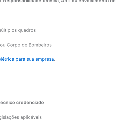
ir
responsabilidade técnica, ART ou envolvimento de
últiplos quadros
s ou Corpo de Bombeiros
létrica para sua empresa
.
 técnico credenciado
gislações aplicáveis