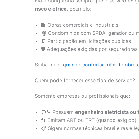
Ela é obrigatória sempre que o serviço exig
risco elétrico
. Exemplo:
🏢 Obras comerciais e industriais
🏘️ Condomínios com SPDA, gerador ou m
🧾 Participação em licitações públicas
🛡️ Adequações exigidas por seguradora
Saiba mais:
quando contratar mão de obra e
Quem pode fornecer esse tipo de serviço?
Somente empresas ou profissionais que:
🧑‍🔧 Possuam
engenheiro eletricista ou
📂 Emitam ART ou TRT (quando exigido)
📋 Sigam normas técnicas brasileiras e le