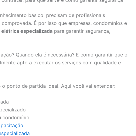
 contratar, para que serve e como garantir segurança
onhecimento básico: precisam de profissionais
ia comprovada. É por isso que empresas, condomínios e
elétrica especializada
para garantir segurança,
ização? Quando ela é necessária? E como garantir que o
almente apto a executar os serviços com qualidade e
o ponto de partida ideal. Aqui você vai entender:
zada
specializado
u condomínio
apacitação
specializada