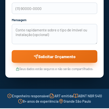
Mensagem
Solicitar Orçamento
Seus dados estão seguros e não serão compartilhados.
Engenheiro responsável
ART emitida
ABNT NBR 5410
8+ anos de experiência
Grande São Paulo