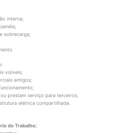
ão interna;
painéis;
 e sobrecarga;
mento.
o:
s visíveis;
rciais antigos;
funcionamento;
ou prestam serviço para terceiros;
trutura elétrica compartilhada.
rio do Trabalho;