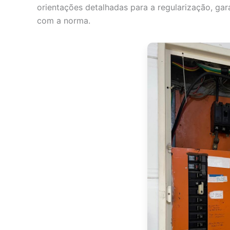
orientações detalhadas para a regularização, ga
com a norma.