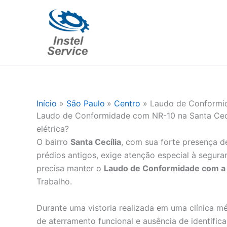
Ir
para
o
conteúdo
Início
São Paulo
Centro
Laudo de Conformid
Laudo de Conformidade com NR-10 na Santa Cecí
elétrica?
O bairro
Santa Cecília
, com sua forte presença de
prédios antigos, exige atenção especial à segura
precisa manter o
Laudo de Conformidade com a
Trabalho.
Durante uma vistoria realizada em uma clínica m
de aterramento funcional e ausência de identific