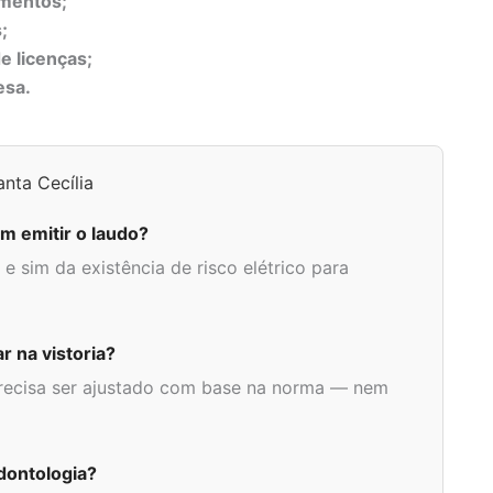
amentos;
;
e licenças;
esa.
nta Cecília
 emitir o laudo?
e sim da existência de risco elétrico para
r na vistoria?
precisa ser ajustado com base na norma — nem
odontologia?