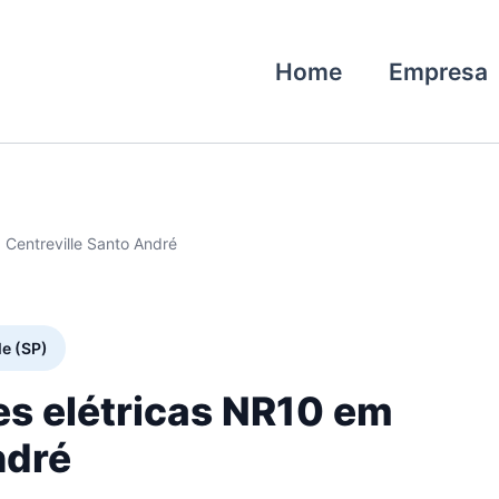
Home
Empresa
 Centreville Santo André
le (SP)
es elétricas NR10 em
ndré