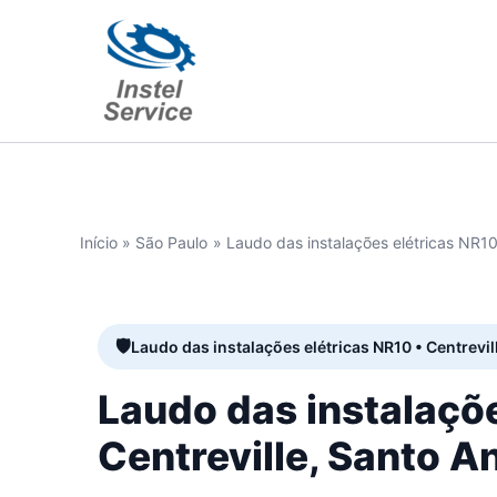
Ir
para
o
conteúdo
Início
São Paulo
Laudo das instalações elétricas NR10
Laudo das instalações elétricas NR10 • Centrevil
Laudo das instalaçõ
Centreville, Santo A