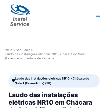
Ir
para
o
conteúdo
Início
São Paulo
Laudo das instalações elétricas NR10 Chácara do Solar I
(Fazendinha) Santana de Parnaíba
Laudo das instalações elétricas NR10 • Chácara do
Solar I (Fazendinha) (SP)
Laudo das instalações
elétricas NR10 em Chácara