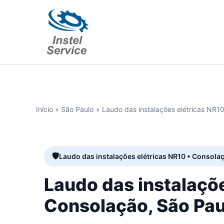
Ir
para
o
conteúdo
Início
São Paulo
Laudo das instalações elétricas NR1
Laudo das instalações elétricas NR10 • Consola
Laudo das instalaçõ
Consolação, São Pau