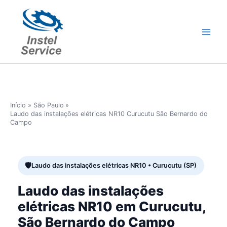
Ir
para
o
conteúdo
Início
São Paulo
Laudo das instalações elétricas NR10 Curucutu São Bernardo do
Campo
Laudo das instalações elétricas NR10 • Curucutu (SP)
Laudo das instalações
elétricas NR10 em Curucutu,
São Bernardo do Campo