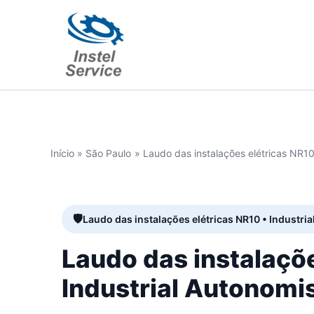
Ir
para
o
conteúdo
Início
São Paulo
Laudo das instalações elétricas NR10
Laudo das instalações elétricas NR10 • Industri
Laudo das instalaçõ
Industrial Autonomi