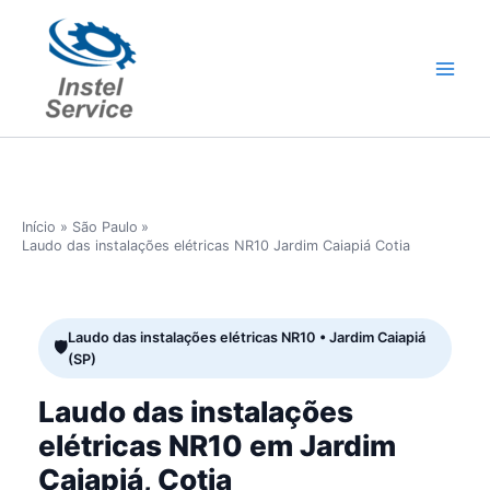
Ir
para
o
conteúdo
Início
São Paulo
Laudo das instalações elétricas NR10 Jardim Caiapiá Cotia
Laudo das instalações elétricas NR10 • Jardim Caiapiá
(SP)
Laudo das instalações
elétricas NR10 em Jardim
Caiapiá, Cotia