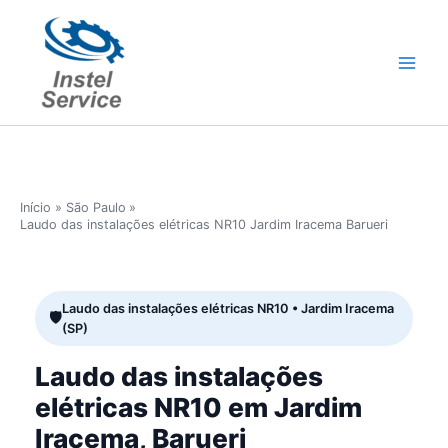
Ir
para
o
conteúdo
Início
São Paulo
Laudo das instalações elétricas NR10 Jardim Iracema Barueri
Laudo das instalações elétricas NR10 • Jardim Iracema
(SP)
Laudo das instalações
elétricas NR10 em Jardim
Iracema, Barueri