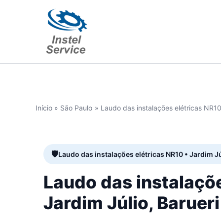
Ir
para
o
conteúdo
Início
São Paulo
Laudo das instalações elétricas NR10
Laudo das instalações elétricas NR10 • Jardim Jú
Laudo das instalaçõ
Jardim Júlio, Barueri