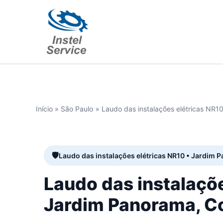
Ir
para
o
conteúdo
Início
São Paulo
Laudo das instalações elétricas NR1
Laudo das instalações elétricas NR10 • Jardim 
Laudo das instalaçõ
Jardim Panorama, Co