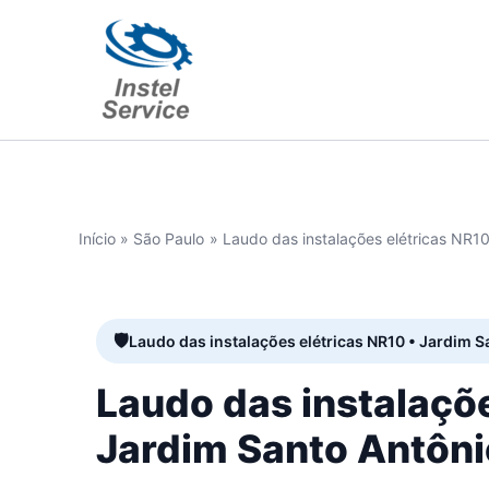
Ir
para
o
conteúdo
Início
São Paulo
Laudo das instalações elétricas NR1
Laudo das instalações elétricas NR10 • Jardim S
Laudo das instalaçõ
Jardim Santo Antôni