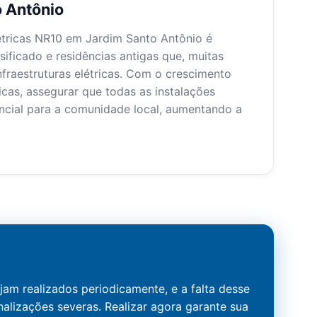
o Antônio
étricas NR10 em Jardim Santo Antônio é
sificado e residências antigas que, muitas
nfraestruturas elétricas. Com o crescimento
cas, assegurar que todas as instalações
ncial para a comunidade local, aumentando a
jam realizados periodicamente, e a falta desse
lizações severas. Realizar agora garante sua