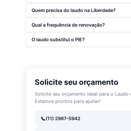
É o relatório técnico que verifica a confor
Quem precisa do laudo na Liberdade?
riscos e recomendações. Inclui ART, fotos e c
Restaurantes, comércios, clínicas, escolas 
Qual a frequência de renovação?
ou terceirizados, e empresas que buscam AV
Revisão anual recomendada ou sempre que 
O laudo substitui o PIE?
atualização relevante na instalação.
Não. O laudo integra o PIE, que também abr
riscos e registros de treinamento.
Solicite seu orçamento
Solicite seu orçamento ideal para o Laudo 
Estamos prontos para ajudar!
(11) 2987-5942