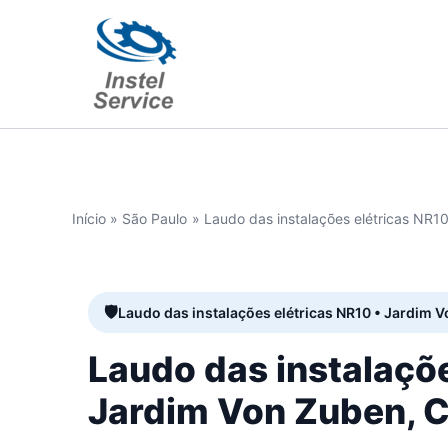
Ir
para
o
conteúdo
Início
São Paulo
Laudo das instalações elétricas NR1
Laudo das instalações elétricas NR10 • Jardim 
Laudo das instalaçõ
Jardim Von Zuben, C