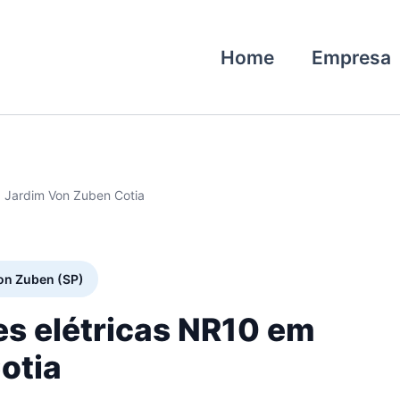
Home
Empresa
0 Jardim Von Zuben Cotia
Von Zuben (SP)
es elétricas NR10 em
otia