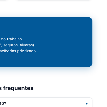
 do trabalho
, seguros, alvarás)
elhorias priorizado
s frequentes
R10?