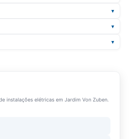
midade da instalação com a NR-10, indicando
hecklist.
e condomínios com circulação de trabalhadores
CB, alvarás e seguros.
houver reforma, mudança de carga ou
ange diagramas, procedimentos, inventário de
de instalações elétricas em Jardim Von Zuben.