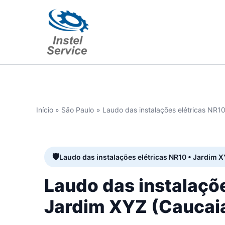
Ir
para
o
conteúdo
Início
São Paulo
Laudo das instalações elétricas NR10
Laudo das instalações elétricas NR10 • Jardim X
Laudo das instalaçõ
Jardim XYZ (Caucaia