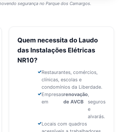
romovendo segurança no Parque dos Camargos.
Quem necessita do Laudo
das Instalações Elétricas
NR10?
Restaurantes, comércios,
clínicas, escolas e
condomínios da Liberdade.
Empresas
renovação
,
em
de AVCB
seguros
e
alvarás.
Locais com quadros
acessíveis a trabalhadores