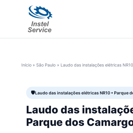
Ir
para
o
conteúdo
Início
São Paulo
Laudo das instalações elétricas NR1
Laudo das instalações elétricas NR10 • Parque 
Laudo das instalaçõ
Parque dos Camargos