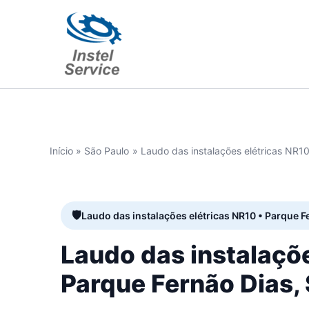
Ir
para
o
conteúdo
Início
São Paulo
Laudo das instalações elétricas NR1
Laudo das instalações elétricas NR10 • Parque F
Laudo das instalaçõ
Parque Fernão Dias,