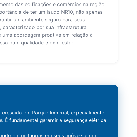
mento das edificações e comércios na região.
ortância de ter um laudo NR10, não apenas
rantir um ambiente seguro para seus
o, caracterizado por sua infraestrutura
de uma abordagem proativa em relação à
isso com qualidade e bem-estar.
crescido em Parque Imperial, especialmente
 É fundamental garantir a segurança elétrica
stindo em melhorias em seus imóveis e um