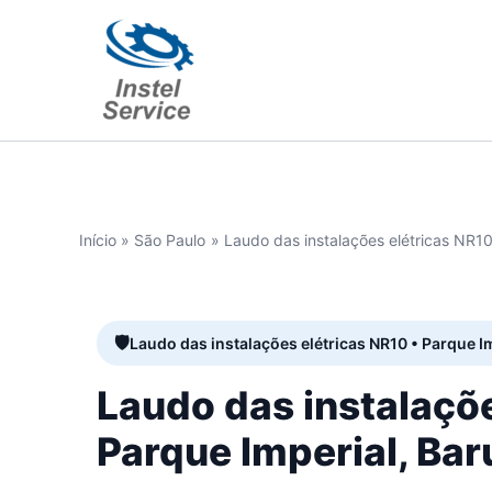
Ir
para
o
conteúdo
Início
São Paulo
Laudo das instalações elétricas NR10
Laudo das instalações elétricas NR10 • Parque I
Laudo das instalaçõ
Parque Imperial, Bar