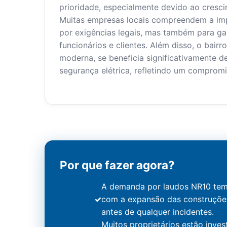
prioridade, especialmente devido ao cresci
Muitas empresas locais compreendem a imp
por exigências legais, mas também para ga
funcionários e clientes. Além disso, o bairr
moderna, se beneficia significativamente 
segurança elétrica, refletindo um comprom
Por que fazer agora?
A demanda por laudos NR10 tem 
com a expansão das construções.
antes de qualquer incidentes.
Muitos proprietários estão inve