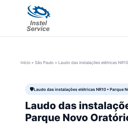
Ir
para
o
conteúdo
Início
São Paulo
Laudo das instalações elétricas NR1
Laudo das instalações elétricas NR10 • Parque N
Laudo das instalaçõ
Parque Novo Oratóri