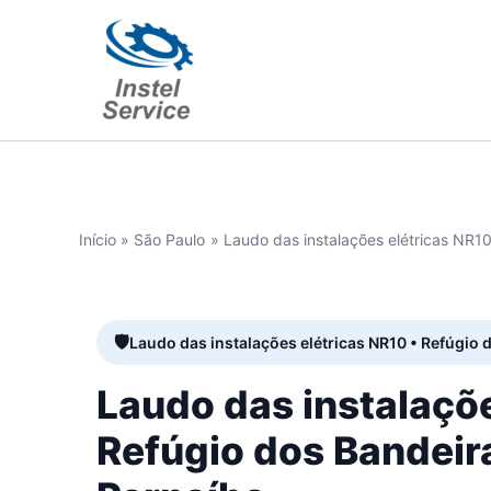
Ir
para
o
conteúdo
Início
São Paulo
Laudo das instalações elétricas NR1
Laudo das instalações elétricas NR10 • Refúgio 
Laudo das instalaçõ
Refúgio dos Bandeir