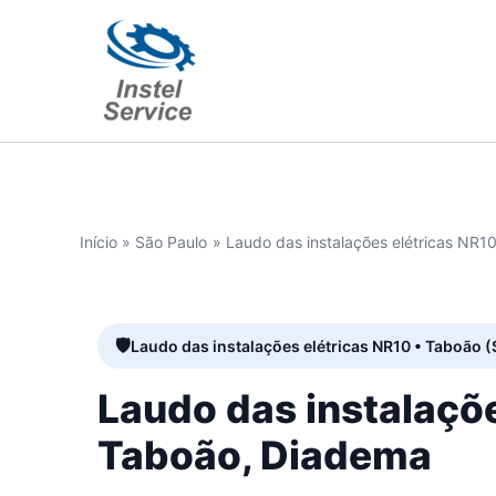
Ir
para
o
conteúdo
Início
São Paulo
Laudo das instalações elétricas NR
Laudo das instalações elétricas NR10 • Taboão (
Laudo das instalaçõ
Taboão, Diadema