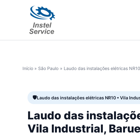
Ir
para
o
conteúdo
Início
São Paulo
Laudo das instalações elétricas NR10 
Laudo das instalações elétricas NR10 • Vila Indus
Laudo das instalaçõ
Vila Industrial, Barue