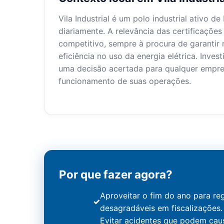
Vila Industrial é um polo industrial ativo 
diariamente. A relevância das certificações 
competitivo, sempre à procura de garanti
eficiência no uso da energia elétrica. Inves
uma decisão acertada para qualquer empre
funcionamento de suas operações.
Por que fazer agora?
Aproveitar o fim do ano para reg
desagradáveis em fiscalizações.
Evitar acidentes que podem cau