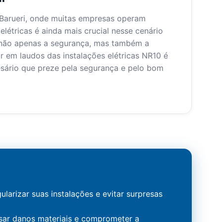
de Barueri, onde muitas empresas operam
elétricas é ainda mais crucial nesse cenário
r não apenas a segurança, mas também a
tir em laudos das instalações elétricas NR10 é
sário que preze pela segurança e pelo bom
ularizar suas instalações e evitar surpresas
sar danos materiais e comprometer a