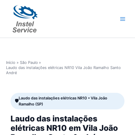
Ir
para
o
conteúdo
Início
São Paulo
Laudo das instalações elétricas NR10 Vila João Ramalho Santo
André
Laudo das instalações elétricas NR10 • Vila João
Ramalho (SP)
Laudo das instalações
elétricas NR10 em Vila João