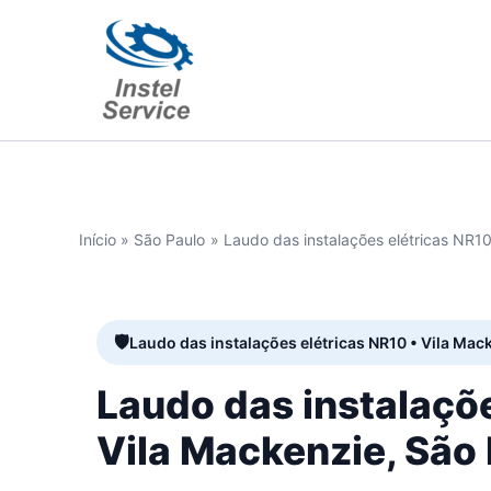
Ir
para
o
conteúdo
Início
São Paulo
Laudo das instalações elétricas NR
Laudo das instalações elétricas NR10 • Vila Mac
Laudo das instalaçõ
Vila Mackenzie, Sã