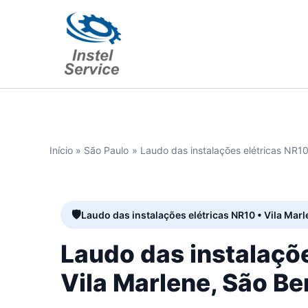
Ir
para
o
conteúdo
Início
São Paulo
Laudo das instalações elétricas NR1
Laudo das instalações elétricas NR10 • Vila Marl
Laudo das instalaçõ
Vila Marlene, São B