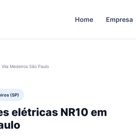
Home
Empresa
 Vila Medeiros São Paulo
eiros (SP)
es elétricas NR10 em
aulo