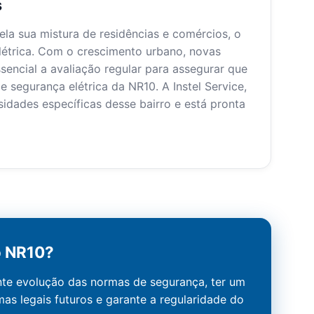
s
ela sua mistura de residências e comércios, o
létrica. Com o crescimento urbano, novas
sencial a avaliação regular para assegurar que
segurança elétrica da NR10. A Instel Service,
idades específicas desse bairro e está pronta
o NR10?
nte evolução das normas de segurança, ter um
as legais futuros e garante a regularidade do