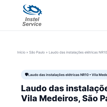
Ir
para
o
conteúdo
Início
São Paulo
Laudo das instalações elétricas NR10
Laudo das instalações elétricas NR10 • Vila Med
Laudo das instalaçõ
Vila Medeiros, São P