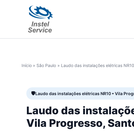
Ir
para
o
conteúdo
Início
São Paulo
Laudo das instalações elétricas NR10
Laudo das instalações elétricas NR10 • Vila Pro
Laudo das instalaçõ
Vila Progresso, San