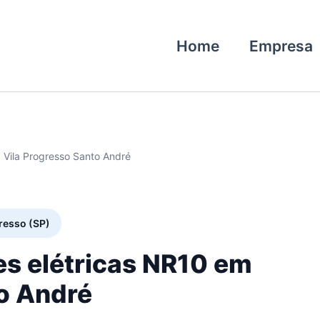
Home
Empresa
 Vila Progresso Santo André
gresso (SP)
es elétricas NR10 em
to André