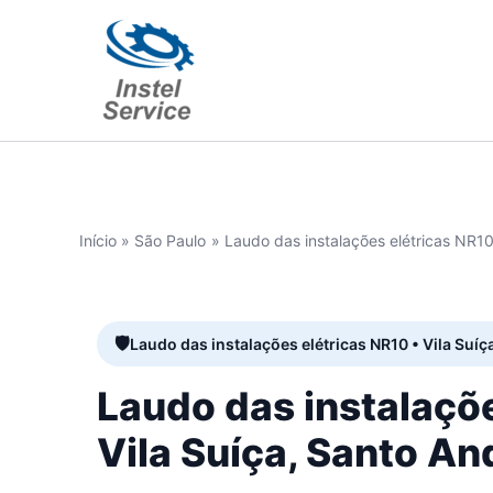
Ir
para
o
conteúdo
Início
São Paulo
Laudo das instalações elétricas NR10
Laudo das instalações elétricas NR10 • Vila Suíç
Laudo das instalaçõ
Vila Suíça, Santo An