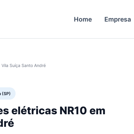
Home
Empresa
 Vila Suíça Santo André
a (SP)
es elétricas NR10 em
dré