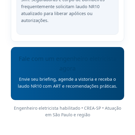
frequentemente solicitam laudo NR10
atualizado para liberar apólices ou
autorizações.
Fale com um engenheiro eletricista
agora
Envie seu briefing, agende a vistoria e receba o
laudo NR10 com ART e recomendações práticas.
Engenheiro eletricista habilitado • CREA-SP • Atuação
em São Paulo e região