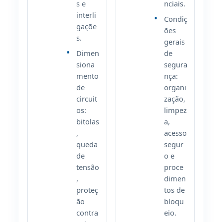
s e
nciais.
interli
Condiç
gaçõe
ões
s.
gerais
Dimen
de
siona
segura
mento
nça:
de
organi
circuit
zação,
os:
limpez
bitolas
a,
,
acesso
queda
segur
de
o e
tensão
proce
,
dimen
proteç
tos de
ão
bloqu
contra
eio.