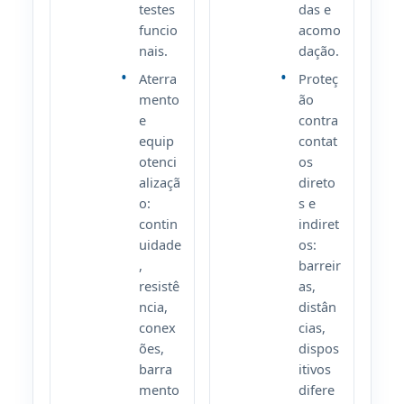
testes
das e
funcio
acomo
nais.
dação.
Aterra
Proteç
mento
ão
e
contra
equip
contat
otenci
os
alizaçã
direto
o:
s e
contin
indiret
uidade
os:
,
barreir
resistê
as,
ncia,
distân
conex
cias,
ões,
dispos
barra
itivos
mento
difere