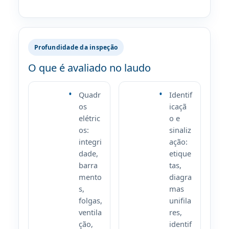
Profundidade da inspeção
O que é avaliado no laudo
Quadr
Identif
os
icaçã
elétric
o e
os:
sinaliz
integri
ação:
dade,
etique
barra
tas,
mento
diagra
s,
mas
folgas,
unifila
ventila
res,
ção,
identif