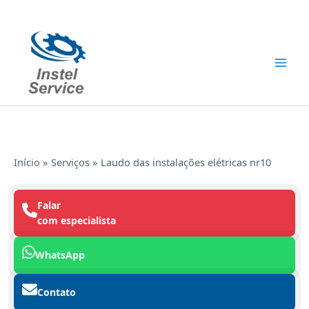
Ir
para
o
conteúdo
Início
Serviços
Laudo das instalações elétricas nr10
Falar
com especialista
WhatsApp
Contato