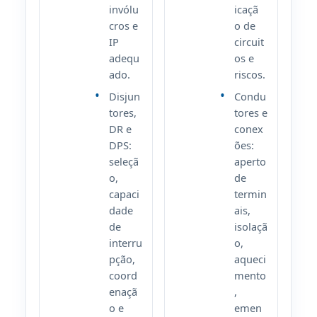
invólu
icaçã
cros e
o de
IP
circuit
adequ
os e
ado.
riscos.
Disjun
Condu
tores,
tores e
DR e
conex
DPS:
ões:
seleçã
aperto
o,
de
capaci
termin
dade
ais,
de
isolaçã
interru
o,
pção,
aqueci
coord
mento
enaçã
,
o e
emen