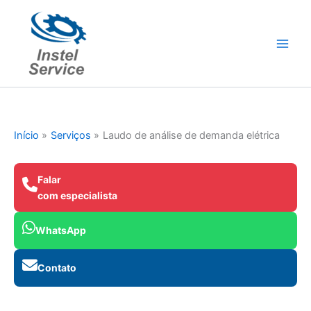
Ir
para
o
conteúdo
Início
Serviços
Laudo de análise de demanda elétrica
Falar
com especialista
WhatsApp
Contato