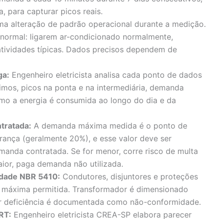
a, para capturar picos reais.
 alteração de padrão operacional durante a medição.
normal: ligarem ar-condicionado normalmente,
atividades típicas. Dados precisos dependem de
ga:
Engenheiro eletricista analisa cada ponto de dados
imos, picos na ponta e na intermediária, demanda
mo a energia é consumida ao longo do dia e da
tratada:
A demanda máxima medida é o ponto de
rança (geralmente 20%), e esse valor deve ser
manda contratada. Se for menor, corre risco de multa
ior, paga demanda não utilizada.
idade NBR 5410:
Condutores, disjuntores e proteções
e máxima permitida. Transformador é dimensionado
r deficiência é documentada como não-conformidade.
RT:
Engenheiro eletricista CREA-SP elabora parecer