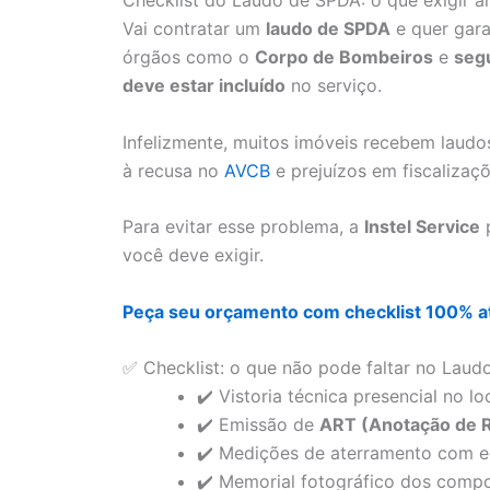
Checklist do Laudo de SPDA: o que exigir a
Vai contratar um
laudo de SPDA
e quer gara
órgãos como o
Corpo de Bombeiros
e
seg
deve estar incluído
no serviço.
Infelizmente, muitos imóveis recebem laudo
à recusa no
AVCB
e prejuízos em fiscalizaçõ
Para evitar esse problema, a
Instel Service
p
você deve exigir.
Peça seu orçamento com checklist 100% a
✅ Checklist: o que não pode faltar no Lau
✔️ Vistoria técnica presencial no lo
✔️ Emissão de
ART (Anotação de R
✔️ Medições de aterramento com e
✔️ Memorial fotográfico dos com