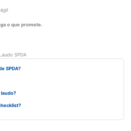
ágil
ega o que promete.
o Laudo SPDA
 de SPDA?
 laudo?
hecklist?