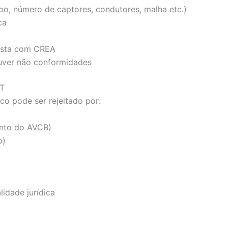
ipo, número de captores, condutores, malha etc.)
ca
cista com CREA
uver não conformidades
RT
o pode ser rejeitado por:
ento do AVCB)
o)
idade jurídica