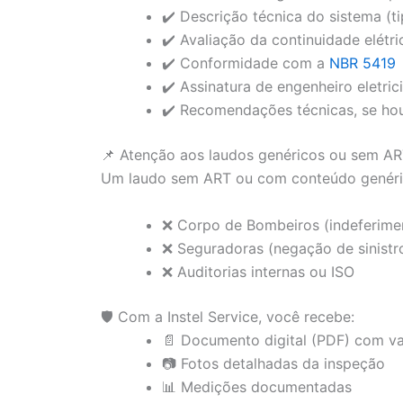
✔️ Descrição técnica do sistema (t
✔️ Avaliação da continuidade elétri
✔️ Conformidade com a
NBR 5419
✔️ Assinatura de engenheiro eletri
✔️ Recomendações técnicas, se ho
📌 Atenção aos laudos genéricos ou sem A
Um laudo sem ART ou com conteúdo genéric
❌ Corpo de Bombeiros (indeferim
❌ Seguradoras (negação de sinistr
❌ Auditorias internas ou ISO
🛡️ Com a Instel Service, você recebe:
📄 Documento digital (PDF) com val
📷 Fotos detalhadas da inspeção
📊 Medições documentadas