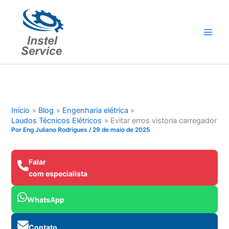
Ir
para
o
conteúdo
Início
Blog
Engenharia elétrica
Laudos Técnicos Elétricos
Evitar erros vistoria carregador
Por
Eng Juliano Rodrigues
/
29 de maio de 2025
Falar
com especialista
WhatsApp
Contato