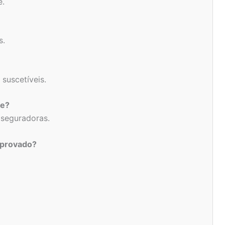
e.
s.
 suscetíveis.
se?
 seguradoras.
aprovado?