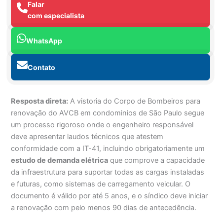
Falar
com especialista
WhatsApp
Contato
Resposta direta:
A vistoria do Corpo de Bombeiros para
renovação do AVCB em condominios de São Paulo segue
um processo rigoroso onde o engenheiro responsável
deve apresentar laudos técnicos que atestem
conformidade com a IT-41, incluindo obrigatoriamente um
estudo de demanda elétrica
que comprove a capacidade
da infraestrutura para suportar todas as cargas instaladas
e futuras, como sistemas de carregamento veicular. O
documento é válido por até 5 anos, e o síndico deve iniciar
a renovação com pelo menos 90 dias de antecedência.