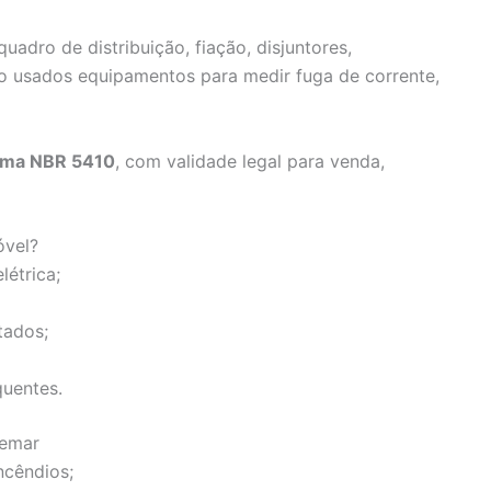
 quadro de distribuição, fiação, disjuntores,
ão usados equipamentos para medir fuga de corrente,
orma NBR 5410
, com validade legal para venda,
óvel?
létrica;
tados;
quentes.
demar
ncêndios;